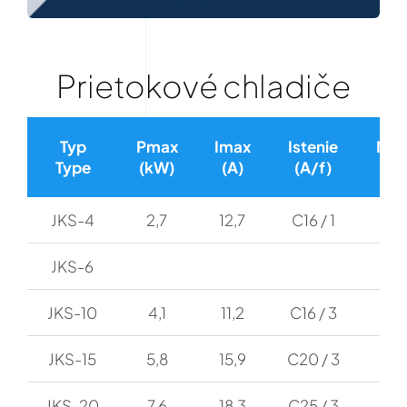
Prietokové chladiče
Typ
Pmax
Imax
Istenie
Min.
Type
(kW)
(A)
(A/f)
(
JKS-4
2,7
12,7
C16 / 1
JKS-6
JKS-10
4,1
11,2
C16 / 3
JKS-15
5,8
15,9
C20 / 3
JKS-20
7,6
18,3
C25 / 3