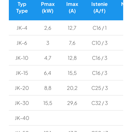
Typ
Pmax
Imax
Istenie
Nád
Type
(kW)
(A)
(A/f)
(l)
JK-4
2,6
12,7
C16 / 1
60
JK-6
3
7,6
C10 / 3
60
JK-10
4,7
12,8
C16 / 3
15
JK-15
6,4
15,5
C16 / 3
18
JK-20
8,8
20,2
C25 / 3
27
JK-30
15,5
29,6
C32 / 3
33
JK-40