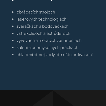
obrábacích strojoch
laserových technológiách
zváračkách a bodovačkách
vstrekolisoch a extrúderoch
vývevách a meracích zariadeniach
kalení a priemyselných práčkach
chladení pitnej vody či muštu pri kvasení