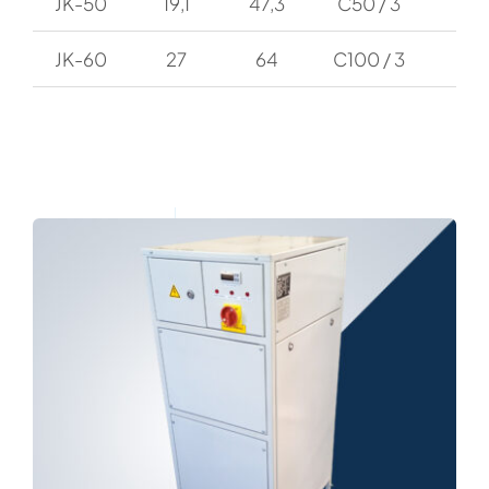
JK-50
19,1
47,3
C50 / 3
50
JK-60
27
64
C100 / 3
75