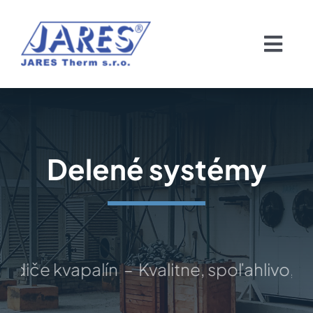
Skip
to
Togg
content
Navi
Domov
O nás
Delené systémy
Chladiče
Servis chladičov
iče kvapalín – Kvalitne, spoľahlivo, na 
Pozvánka