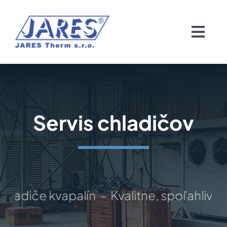
Skip
to
Togg
content
Navi
Domov
O nás
Servis chladičov
Chladiče
Servis chladičov
adiče kvapalín – Kvalitne, spoľahlivo, n
Pozvánka