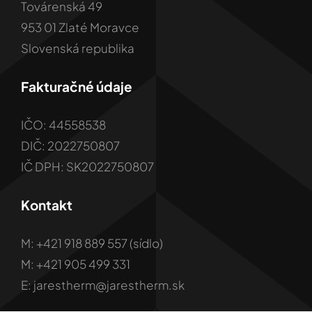
Továrenská 49
953 01 Zlaté Moravce
Slovenská republika
Fakturačné údaje
IČO: 44558538
DIČ: 2022750807
IČ DPH: SK2022750807
Kontakt
M: +421 918 889 557 (sídlo)
M: +421 905 499 331
E: jarestherm@jarestherm.sk