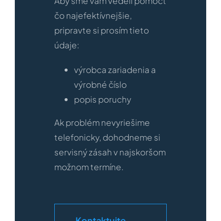
Aby sme vám vedeli pomôcť
čo najefektívnejšie,
pripravte si prosím tieto
údaje:
výrobca zariadenia a
výrobné číslo
popis poruchy
Ak problém nevyriešime
telefonicky, dohodneme si
servisný zásah v najskoršom
možnom termíne.
Kontaktujte