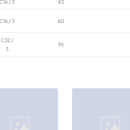
C16 / 3
43
C16 / 3
60
C32 /
95
3