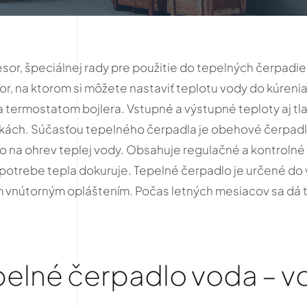
sor, špeciálnej rady pre použitie do tepelných čerpad
or, na ktorom si môžete nastaviť teplotu vody do kúreni
termostatom bojlera. Vstupné a výstupné teploty aj tla
ách. Súčasťou tepelného čerpadla je obehové čerpadlo 
bo na ohrev teplej vody. Obsahuje regulačné a kontrolné
j potrebe tepla dokuruje. Tepelné čerpadlo je určené do
m vnútorným opláštením. Počas letných mesiacov sa dá 
pelné čerpadlo voda – v