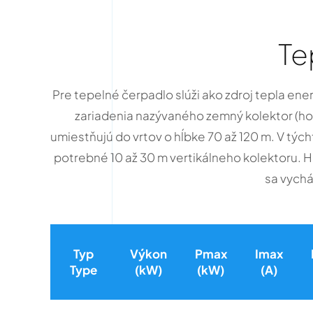
Te
Pre tepelné čerpadlo slúži ako zdroj tepla en
zariadenia nazývaného zemný kolektor (hori
umiestňujú do vrtov o hĺbke 70 až 120 m. V tý
potrebné 10 až 30 m vertikálneho kolektoru. Ho
sa vychá
Typ
Výkon
Pmax
Imax
Type
(kW)
(kW)
(A)