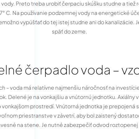
dy. Preto treba urobiť čerpaciu skúšku studne a tiež roz
 7° C. Na používanie podzemnej vody na energetické úče
ožno vypúšťať do tej istej studne ani do kanalizácie. J
späť do zeme.
elné čerpadlo voda – vz
ch – voda má relatívne najmenšiu náročnosť na investíci
ok. Delené je na vonkajšiu a vnútornú jednotku. Axiálny 
vo vonkajšom prostredí. Vnútorná jednotka je prepojen
oľnom priestranstve v závetrí, aby bol zaistený dostat
ávesné na stene. Je nutné zabezpečiť odvod roztopenej