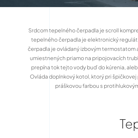
Srdcom tepelného čerpadla je scroll kompre
tepelného čerpadla je elektronický regulát
čerpadla je ovládaný izbovým termostatom a 
umiestnených priamo na pripojovacích trubk
prepína tok tejto vody buď do kúrenia, ale
Ovláda doplnkový kotol, ktorý pri špičkove
práškovou farbou s protihlukový
Te