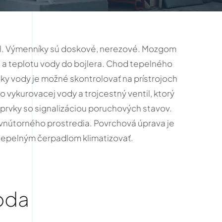
iel. Výmenníky sú doskové, nerezové. Mozgom
a a teplotu vody do bojlera. Chod tepelného
ky vody je možné skontrolovať na prístrojoch
vykurovacej vody a trojcestný ventil, ktorý
 prvky so signalizáciou poruchových stavov.
 vnútorného prostredia. Povrchová úprava je
tepelným čerpadlom klimatizovať.
oda