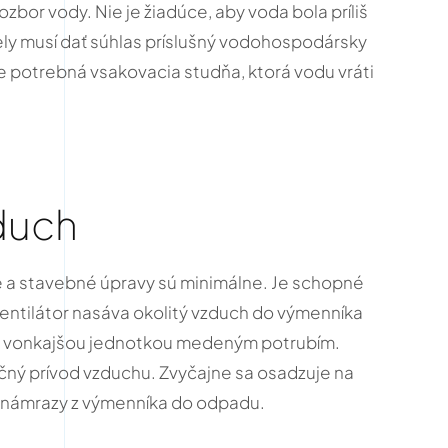
bor vody. Nie je žiadúce, aby voda bola príliš
ly musí dať súhlas príslušný vodohospodársky
e potrebná vsakovacia studňa, ktorá vodu vráti
duch
e a stavebné úpravy sú minimálne. Je schopné
ventilátor nasáva okolitý vzduch do výmenníka
á s vonkajšou jednotkou medeným potrubím.
očný prívod vzduchu. Zvyčajne sa osadzuje na
 námrazy z výmenníka do odpadu.