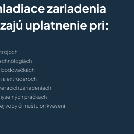
ladiace zariadenia
ajú uplatnenie pri:
trojoch
technológiách
a bodovačkách
h a extrúderoch
eracích zariadeniach
emyselných práčkach
ej vody či muštu pri kvasení