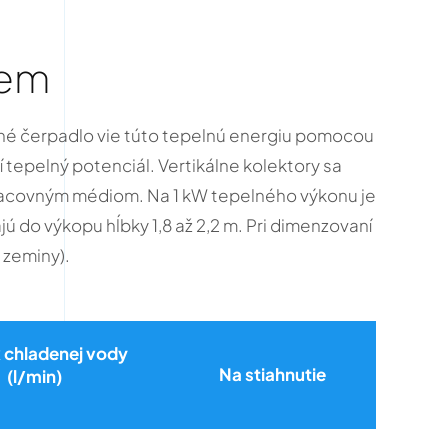
zem
elné čerpadlo vie túto tepelnú energiu pomocou
 tepelný potenciál. Vertikálne kolektory sa
 pracovným médiom. Na 1 kW tepelného výkonu je
ú do výkopu hĺbky 1,8 až 2,2 m. Pri dimenzovaní
 zeminy).
k chladenej vody
Na stiahnutie
(l/min)