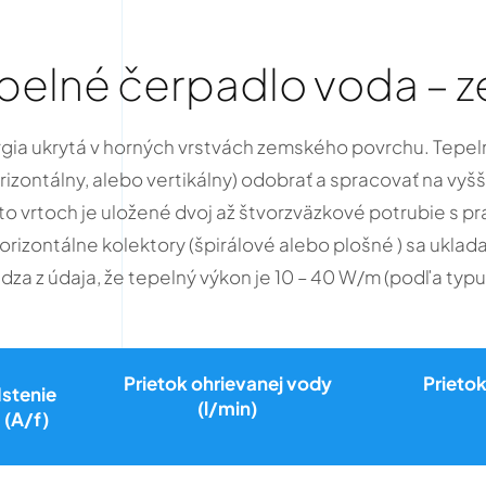
pelné čerpadlo voda – 
ergia ukrytá v horných vrstvách zemského povrchu. Tep
zontálny, alebo vertikálny) odobrať a spracovať na vyšší
chto vrtoch je uložené dvoj až štvorzväzkové potrubie s
rizontálne kolektory (špirálové alebo plošné ) sa ukladaj
dza z údaja, že tepelný výkon je 10 – 40 W/m (podľa typu
Prietok ohrievanej vody
Prieto
Istenie
(l/min)
(A/f)