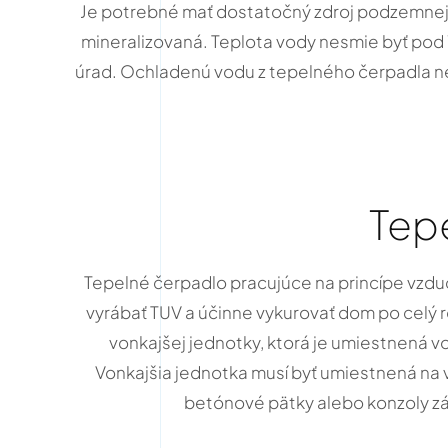
Je potrebné mať dostatočný zdroj podzemnej vo
mineralizovaná. Teplota vody nesmie byť pod
úrad. Ochladenú vodu z tepelného čerpadla nem
Tep
Tepelné čerpadlo pracujúce na princípe vzdu
vyrábať TUV a účinne vykurovať dom po celý r
vonkajšej jednotky, ktorá je umiestnená 
Vonkajšia jednotka musí byť umiestnená na v
betónové pätky alebo konzoly z