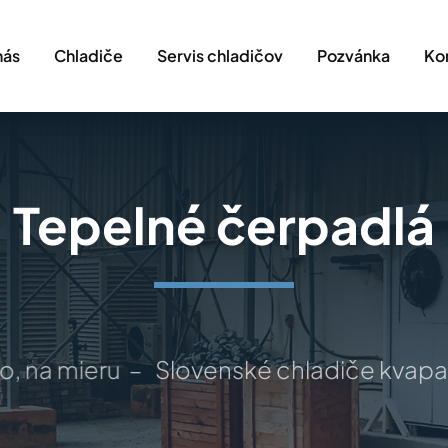
nás
Chladiče
Servis chladičov
Pozvánka
Ko
Tepelné čerpadlá
na mieru –
Slovenské chladiče kvapalín –