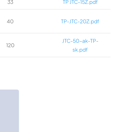
33
TP JTC-15Z.pdf
40
TP-JTC-20Z.pdf
JTC-50-ak-TP-
120
sk.pdf