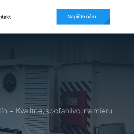
Napíšte nám
ntakt
 Kvalitne, spoľahlivo, na mieru –