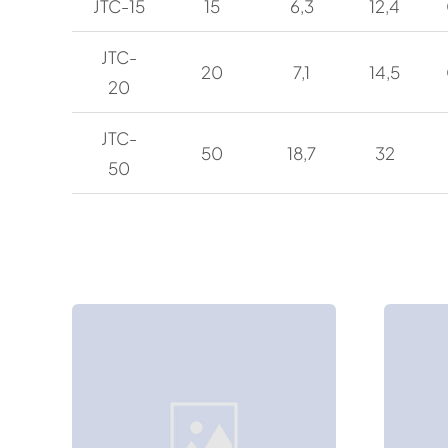
JTC-15
15
6,3
12,4
JTC-
20
7,1
14,5
20
JTC-
50
18,7
32
50