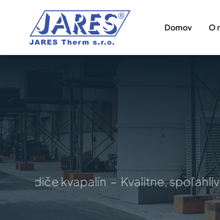
Skip
to
Domov
O 
content
ladiče kvapalín – Kvalitne, spoľahlivo, 