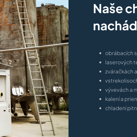
Naše ch
nachádz
obrábacích s
laserových 
zváračkách 
vstrekolisoc
vývevách a m
kalení a pri
chladení pitn