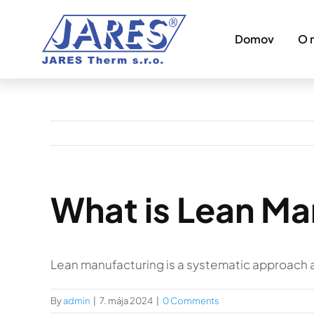
Skip
to
Domov
O 
content
What is Lean Ma
Lean manufacturing is a systematic approach a
By
admin
|
7. mája 2024
|
0 Comments