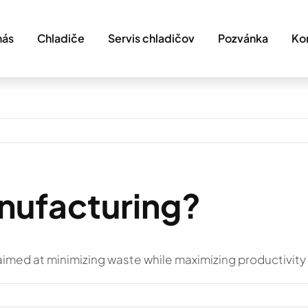
nás
Chladiče
Servis chladičov
Pozvánka
Ko
nufacturing?
imed at minimizing waste while maximizing productivity 