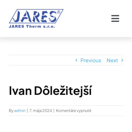
Skip
to
Togg
content
Navi
Domov
O nás
Previous
Next
Chladiče
Ivan Dôležitejší
Servis chladičov
na
By
admin
|
7. mája 2024
|
Komentáre vypnuté
Pozvánka
Ivan
Dôležitejší