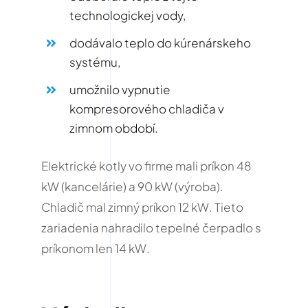
technologickej vody,
dodávalo teplo do kúrenárskeho
systému,
umožnilo vypnutie
kompresorového chladiča v
zimnom období.
Elektrické kotly vo firme mali príkon 48
kW (kancelárie) a 90 kW (výroba).
Chladič mal zimný príkon 12 kW.
Tieto
zariadenia nahradilo tepelné čerpadlo s
príkonom len 14 kW.