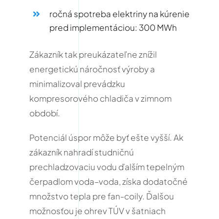
ročná spotreba elektriny na kúrenie
pred implementáciou: 300 MWh
Zákazník tak preukázateľne znížil
energetickú náročnosť výroby a
minimalizoval prevádzku
kompresorového chladiča v zimnom
období.
Potenciál úspor môže byť ešte vyšší.
Ak
zákazník nahradí studničnú
prechladzovaciu vodu ďalším tepelným
čerpadlom voda–voda, získa dodatočné
množstvo tepla pre fan-coily.
Ďalšou
možnosťou je ohrev TÚV v šatniach