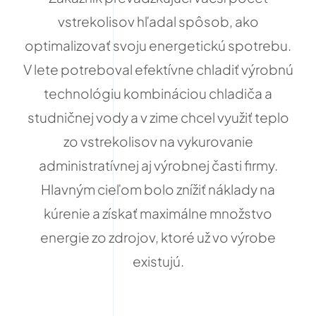
vstrekolisov hľadal spôsob, ako
optimalizovať svoju energetickú spotrebu.
V lete potreboval efektívne chladiť výrobnú
technológiu kombináciou chladiča a
studničnej vody a v zime chcel využiť teplo
zo vstrekolisov na vykurovanie
administratívnej aj výrobnej časti firmy.
Hlavným cieľom bolo znížiť náklady na
kúrenie a získať maximálne množstvo
energie zo zdrojov, ktoré už vo výrobe
existujú.