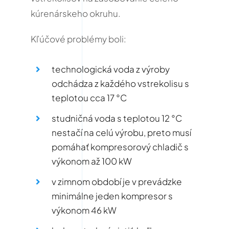
kúrenárskeho okruhu.
Kľúčové problémy boli:
technologická voda z výroby
odchádza z každého vstrekolisu s
teplotou cca 17 °C
studničná voda s teplotou 12 °C
nestačí na celú výrobu, preto musí
pomáhať kompresorový chladič s
výkonom až 100 kW
v zimnom období je v prevádzke
minimálne jeden kompresor s
výkonom 46 kW