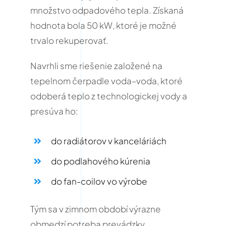
množstvo odpadového tepla.
Získaná
hodnota bola 50 kW, ktoré je možné
trvalo rekuperovať.
Navrhli sme riešenie založené na
tepelnom čerpadle voda–voda, ktoré
odoberá teplo z technologickej vody a
presúva ho:
do radiátorov v kanceláriách
do podlahového kúrenia
do fan-coilov vo výrobe
Tým sa v zimnom období výrazne
obmedzí potreba prevádzky