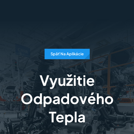
Skip
to
content
Späť Na Aplikácie
Využitie
Odpadového
Tepla