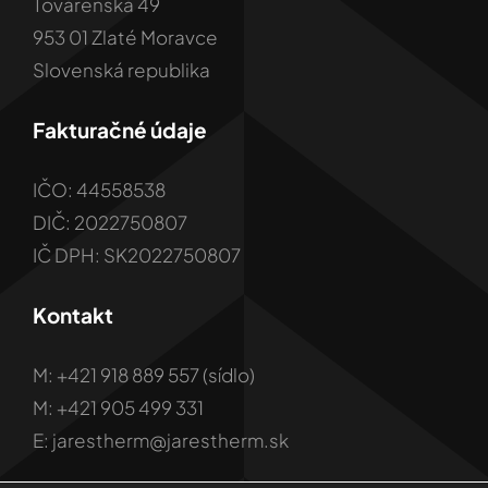
Továrenská 49
953 01 Zlaté Moravce
Slovenská republika
Fakturačné údaje
IČO: 44558538
DIČ: 2022750807
IČ DPH: SK2022750807
Kontakt
M: +421 918 889 557 (sídlo)
M: +421 905 499 331
E: jarestherm@jarestherm.sk