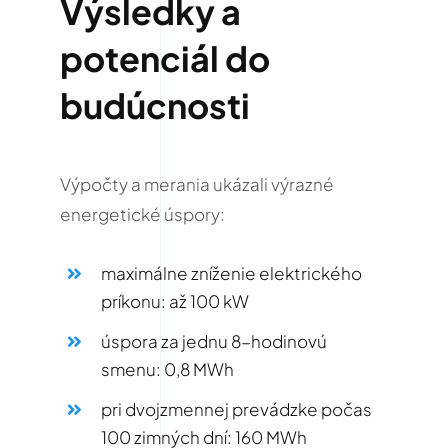
Výsledky a
potenciál do
budúcnosti
Výpočty a merania ukázali výrazné
energetické úspory:
maximálne zníženie elektrického
príkonu: až 100 kW
úspora za jednu 8-hodinovú
smenu: 0,8 MWh
pri dvojzmennej prevádzke počas
100 zimných dní: 160 MWh