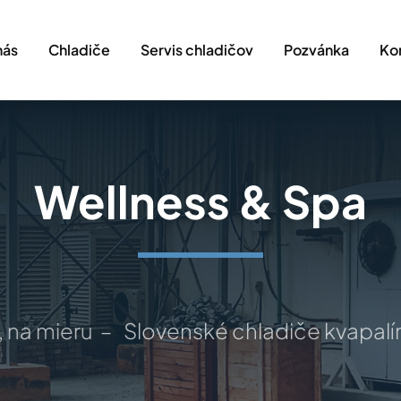
nás
Chladiče
Servis chladičov
Pozvánka
Ko
Wellness & Spa
 na mieru –
Slovenské chladiče kvapalín –