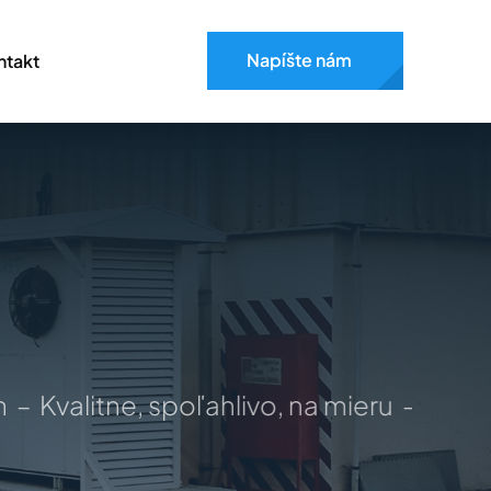
Napíšte nám
ntakt
 Kvalitne, spoľahlivo, na mieru –