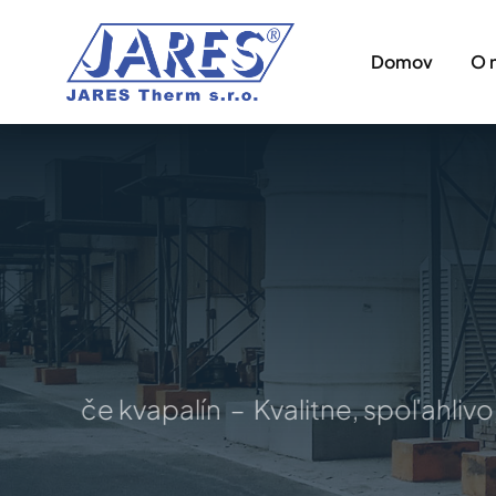
Skip
to
Domov
O 
content
hladiče kvapalín – Kvalitne, spoľahlivo,